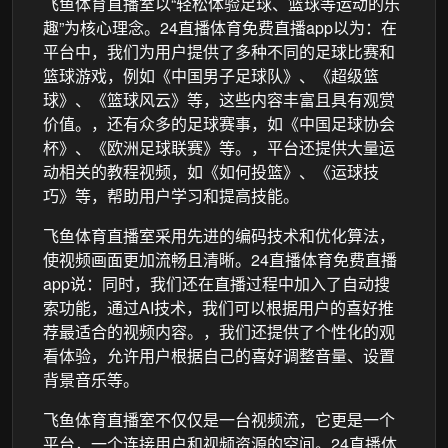
飞鱼体育直播室以“轻松体验足球、篮球等运动的乐
趣”为核心理念。24直播体育免费直播app以为：在
平台中，我们为用户提供了多种不同的足球比赛和
篮球游戏，例如《中国男子足球队》、《超级篮
球》、《篮球风云》等，这些内容丰富且具有观赏
价值。，还有众多的足球赛事，如《中国足球协会
杯》、《欧洲足球联赛》等。，平台还提供大量运
动相关的教程视频，如《如何投篮》、《运球技
巧》等，帮助用户学习和提高技能。
飞鱼体育直播室采用先进的编码技术和优化算法，
使视频画面更加流畅且清晰。24直播体育免费直播
app说：同时，我们还在直播过程中加入了自动搜
索功能，通过AI技术，我们可以根据用户的喜好推
荐最适合的视频内容。，我们还提供了个性化的观
看体验，允许用户根据自己的喜好调整音量、设置
背景音乐等。
飞鱼体育直播室不仅仅是一台视频流，它更是一个
平台，一个连接用户和视频资源的空间。24直播体