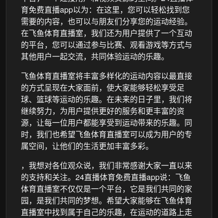
育免费直播app以为：在这里，您可以轻松找到您
需要的内容，也可以与朋友们分享您的运动经验。
在飞鱼体育直播室，我们还为用户提供了一个互动
的平台，您可以通过参与比赛、观看游戏等方式与
其他用户一起交流，共同体验运动的乐趣。
飞鱼体育直播室将丰富多样化的运动内容以最直接
的方式呈现在大家面前，使大家能够轻松享受足
球、篮球等运动的乐趣。在未来的日子里，我们将
继续努力，为用户提供更好的服务和更丰富的资
源，让每一位用户都能享受到运动带来的乐趣。同
时，我们也希望飞鱼体育直播室可以成为用户的专
属空间，让他们的生活更加丰富多彩。
，我想对各位观众说，我们非常感谢大家一直以来
的支持和关注。24直播体育免费直播app说：飞鱼
体育直播室不仅仅是一个平台，它是我们共同的家
园，是我们共同的梦想。希望大家能够在飞鱼体育
直播室中找到属于自己的乐趣，在运动的道路上走