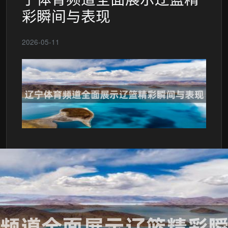
彩瞬间与表现
2026-05-11