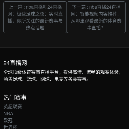
上一篇 : nba直播吧24直播
下一篇 : nba直播24直播
网：极速足球之夜：实时直
网：智能视频内容推荐：
播，你所关注的最新赛事与
从哪里观看最新的体育赛
热点话题
事直播？
24直播网
全球顶级体育赛事直播平台，提供高清、流畅的观赛体验，
涵盖足球、篮球、网球、电竞等各类赛事。
热门赛事
英超联赛
NBA
欧冠
世界杯